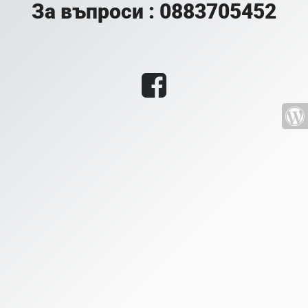
За въпроси : 0883705452