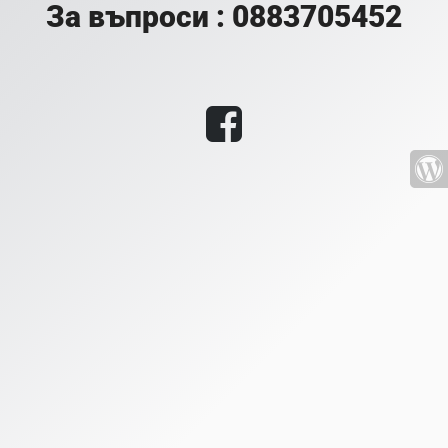
За въпроси : 0883705452