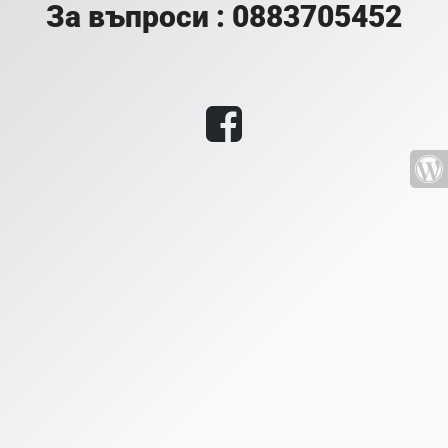
За въпроси : 0883705452